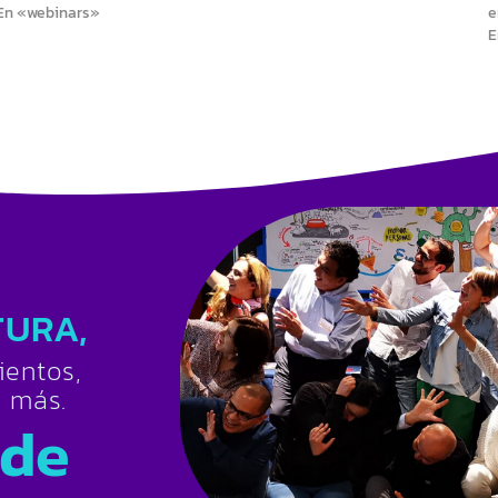
En «webinars»
e
E
TURA,
ientos,
s más.
 de