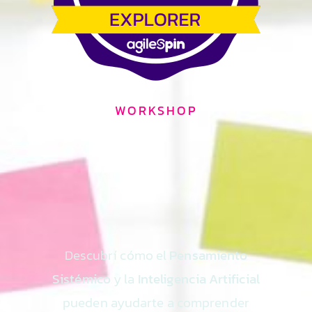
WORKSHOP
Descubrí cómo el
Pensamiento
Sistémico
y la
Inteligencia Artificial
pueden ayudarte a comprender