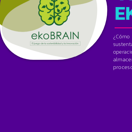
E
¿Cómo 
sustent
operaci
almace
proceso