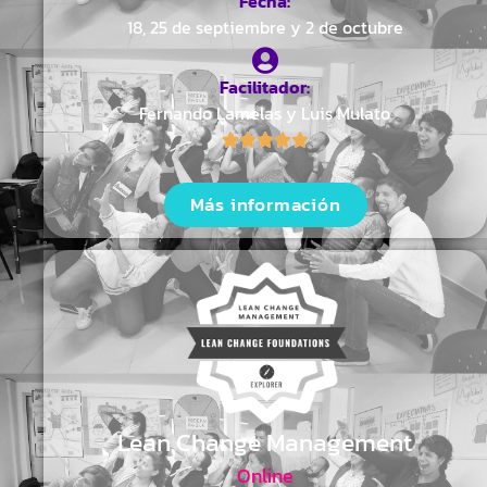
Fecha:
18, 25 de septiembre y 2 de octubre
Facilitador:
Fernando Lamelas y Luis Mulato
Más información
Lean Change Management
Online