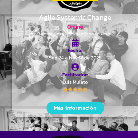
Agile Systemic Change
Online
Diseña experimentos de cambio en entornos complejos
Fecha:
Sep 24 a Nov 12 de 2025
Facilitador:
Luis Mulato
Más información