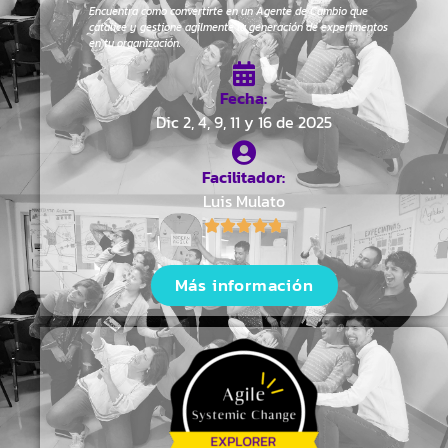
Encuentra como convertirte en un Agente de Cambio que
catalice y gestione agilmente la generación de experimentos
en tu organización.
Fecha:
Dic 2, 4, 9, 11 y 16 de 2025
Facilitador:
Luis Mulato
Más información